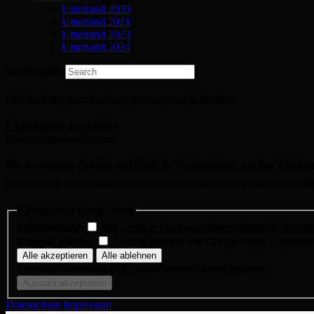
Umanand 2020
Umanand 2021
Umanand 2023
Umanand 2024
Suchbegriffe
Drücke Enter zum Suchen oder Esc zum Schließen.
Einstellungen gespeichert
Datenschutzeinstellungen
Wir verwenden Cookies und ähnliche Technologien, um Ihre Erfahrung 
die Nutzung zu analysieren und unsere Dienste zu optimieren. Detaill
Choose your privacy level
Erforderlich*
Notwendige Cookies zulassen damit die Website 
Externe Medien
Externe Medien wie Google Maps, OpenStre
Technisch erforderliche Cookies werden immer geladen.
Datenschutz
Impressum