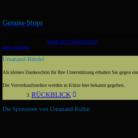
Genuss-Stops
Zahlreiche
kulinarische Angebote
erwarten kleine und große Radler/i
WER IST UMANAND?
mehr erfahren
Umanand-Bändel
Als kleines Dankeschön für Ihre Unterstützung erhalten Sie gegen ein
Die Vorverkaufsstellen werden in Kürze hier bekannt gegeben.
RÜCKBLICK
Die Sponsoren von Umanand-Kultur