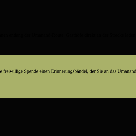
nnen entlang der Umanand‑Route. Gasthöfe direkt an der Strecke laden m
e freiwillige Spende einen Erinnerungsbändel, der Sie an das Umanand-E