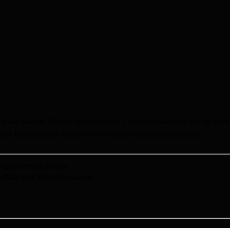
auf unserer Website zu verbessern. Einige Cookies sind für die grundl
ierte Informationen finden Sie in unserer Datenschutzerklärung.
korrekt funktioniert
etMap und Youtube zulassen