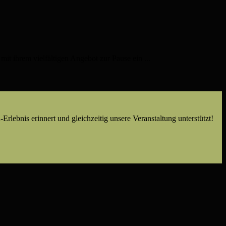
it ihrem vielfältigen Angebot zur Pause ein ...
rlebnis erinnert und gleichzeitig unsere Veranstaltung unterstützt!