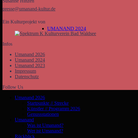
Susanne Hinzen
presse@umanand-kultur.de
Ein Kulturprojekt von
UMANAND 2024
Infos
Umanand 2026
Umanand 2024
Umanand 2023
Impressum
Datenschutz
Follow Us
Umanand 2026
Startpunkte // Strecke
Künstler // Programm 2026
Genussstationen
Umanand
Was ist Umanand?
Wer ist Umanand?
Rückblick