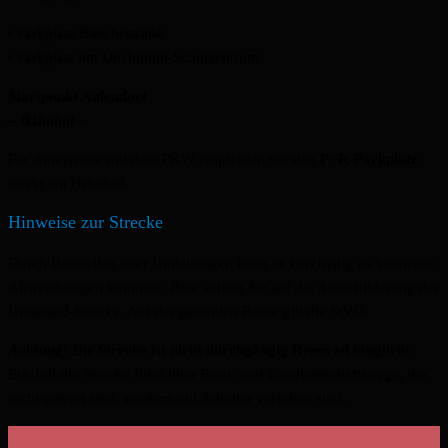
• Parkplatz Bleichestraße
• Parkplatz am Döchtbühl‑Schulzentrum
Startpunkt Aulendorf
– Bahnhof –
Für Anreisende mit dem PKW empfehlen wir den
P+R‑Parkplatz
direkt am Bahnhof.
Hinweise zur Strecke
Durch Baustellen oder Umleitungen kann es kurzfristig zu kleineren
Abweichungen kommen. Bitte achten Sie auf die Ausschilderung der
Umanand‑Strecke. Auf der gesamten Route gilt die StVO.
Achtung! Die Strecke ist nicht durchgängig Rennrad tauglich!
Ein Teil der Strecke führt über Forst- und Landwirtschaftswege, die
nicht geteert sind, sondern mit Schotter versehen sind.