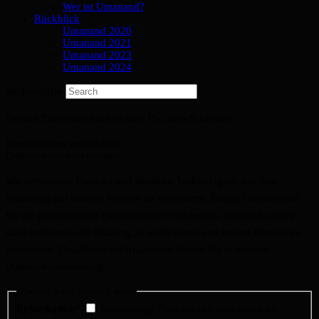
Wer ist Umanand?
Rückblick
Umanand 2020
Umanand 2021
Umanand 2023
Umanand 2024
Suchbegriffe
Drücke Enter zum Suchen oder Esc zum Schließen.
Einstellungen gespeichert
Datenschutzeinstellungen
Wir verwenden Cookies und ähnliche Technologien, um Ihre
Erfahrung auf unserer Website zu verbessern. Einige Cookies sind
für die grundlegende Funktionalität erforderlich, während andere
dazu beitragen, die Nutzung zu analysieren und unsere Dienste zu
optimieren. Detaillierte Informationen finden Sie in unserer
Datenschutzerklärung.
Choose your privacy level
Erforderlich*
Notwendige Cookies zulassen damit die