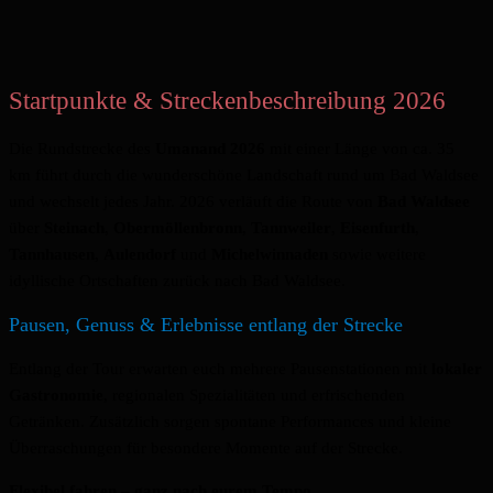
Startpunkte & Streckenbeschreibung 2026
Die Rundstrecke des
Umanand 2026
mit einer Länge von ca. 35
km
führt durch die wunderschöne Landschaft rund um Bad Waldsee
und wechselt jedes Jahr. 2026 verläuft die Route von
Bad Waldsee
über
Steinach
,
Obermöllenbronn
,
Tannweiler
,
Eisenfurth
,
Tannhausen
,
Aulendorf
und
Michelwinnaden
sowie weitere
idyllische Ortschaften zurück nach Bad Waldsee.
Pausen, Genuss & Erlebnisse entlang der Strecke
Entlang der Tour erwarten euch mehrere Pausenstationen mit
lokaler
Gastronomie
, regionalen Spezialitäten und erfrischenden
Getränken. Zusätzlich sorgen spontane Performances und kleine
Überraschungen für besondere Momente auf der Strecke.
Flexibel fahren – ganz nach eurem Tempo